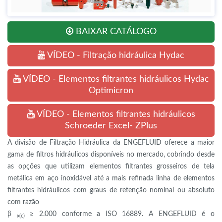
BAIXAR CATÁLOGO
VÍDEO - Filtração hidráulica Hydac
VÍDEO - Elementos filtrantes hidráulicos Hydac
Optimicron
VÍDEO - Elementos filtrantes hidráulicos
Schroeder Excel- ZPlus
A divisão de Filtração Hidráulica da ENGEFLUID oferece a maior
gama de filtros hidráulicos disponíveis no mercado, cobrindo desde
as opções que utilizam elementos filtrantes grosseiros de tela
metálica em aço inoxidável até a mais refinada linha de elementos
filtrantes hidráulicos com graus de retenção nominal ou absoluto
com razão
β
≥ 2.000 conforme a ISO 16889. A ENGEFLUID é o
x(c)