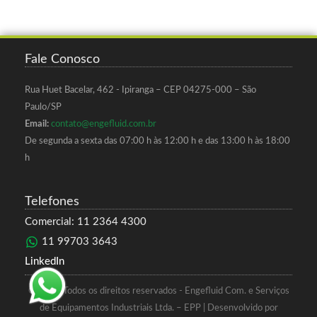
Fale Conosco
Rua Huet Bacelar, 462 - Ipiranga – CEP 04275-000 – São
Paulo/SP
Email:
contato@engefluid.com.br
De segunda a sexta das 07:00 h às 12:00 h e das 13:00 h às 18:00
h
Telefones
Comercial: 11 2364 4300
11 99703 3643
LinkedIn
© 2017 Todos os direitos reservados - Engefluid Com. e Serviços
de Equipamentos Industriais Ltda. – EPP | Desenvolvido por